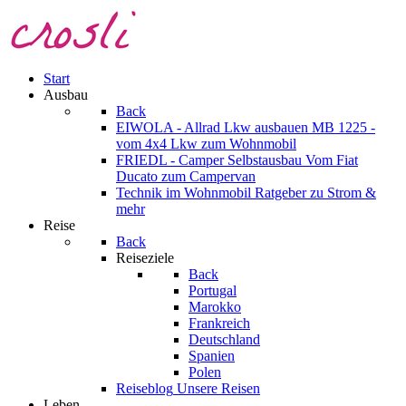
Start
Ausbau
Back
EIWOLA - Allrad Lkw ausbauen
MB 1225 -
vom 4x4 Lkw zum Wohnmobil
FRIEDL - Camper Selbstausbau
Vom Fiat
Ducato zum Campervan
Technik im Wohnmobil
Ratgeber zu Strom &
mehr
Reise
Back
Reiseziele
Back
Portugal
Marokko
Frankreich
Deutschland
Spanien
Polen
Reiseblog
Unsere Reisen
Leben