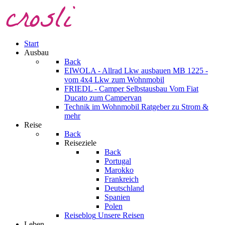
Start
Ausbau
Back
EIWOLA - Allrad Lkw ausbauen
MB 1225 -
vom 4x4 Lkw zum Wohnmobil
FRIEDL - Camper Selbstausbau
Vom Fiat
Ducato zum Campervan
Technik im Wohnmobil
Ratgeber zu Strom &
mehr
Reise
Back
Reiseziele
Back
Portugal
Marokko
Frankreich
Deutschland
Spanien
Polen
Reiseblog
Unsere Reisen
Leben