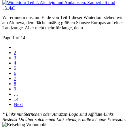
Wir erinnern uns: am Ende von Teil 1 dieser Wintertour stehen wir
am Alqueva, dem flächenmäßig größten Stausee Europas auf einer
Landzunge. Aber nicht mehr für lange, denn …
Page 1 of 14
1
2
3
4
5
6
7
8
9
…
14
Next
* Links mit Sternchen oder Amazon-Logo sind Affiliate-Links.
Bestellst Du über solch einen Link etwas, erhalte ich eine Provision.