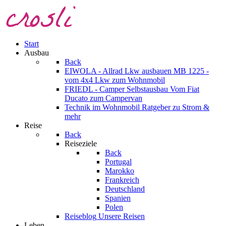
Start
Ausbau
Back
EIWOLA - Allrad Lkw ausbauen
MB 1225 -
vom 4x4 Lkw zum Wohnmobil
FRIEDL - Camper Selbstausbau
Vom Fiat
Ducato zum Campervan
Technik im Wohnmobil
Ratgeber zu Strom &
mehr
Reise
Back
Reiseziele
Back
Portugal
Marokko
Frankreich
Deutschland
Spanien
Polen
Reiseblog
Unsere Reisen
Leben