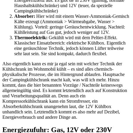
Energieeffizienz aus. Es gibt sie in 230V (günstig, normale
Haushaltskühlschränke) und 12V (teuer, da spezielle
Campingkühlschränke)
Absorber:
Hier wird mit einem Wasser-Ammoniak-Gemisch
Kälte erzeugt (Ammoniak > Wärmeabgabe, Wasser >
Kühlung). Vorteil: geringe Geräuschentwicklung. Nachteil:
Kühlleistung auf Gas gut, jedoch weniger auf 12V.
Thermoelektrik:
Gekühlt wird mit dem Peltier-Effekt.
Klassischer Einsatzbereich: elektrische Kühlbox. Eigentlich
eine geräuschlose Technik, jedoch können Lüfter teilweise
sehr laut sein. Sie sind kompakt, dadurch flexibel.
Also eigentlich kann es mir ja egal sein mit welcher Technik der
Kühlschrank im Wohnmobil kühlt – es sind alles chemisch-
physikalische Prozesse, die im Hintergrund ablaufen. Hauptsache
der Campingkühlschrank macht kalt, was will ich mehr. Hinzu
kommt, dass die hier benannten Vorzüge / Nachteile keineswegs
allgemeingültig sind. Es kommt letztendlich auch auf Konstruktion
und Verarbeitungsqualität an. Denn auch ein
Kompressorkühlschrank kann ein Stromfresser, ein
Absorberkühlschrank unangenehm laut, die 12V Kühlbox
unhandlich sein. Letztendlich kommt es also mehr auf Dezibel,
Energieverbrauch und andere Dinge an.
Energiezufuhr: Gas, 12V oder 230V