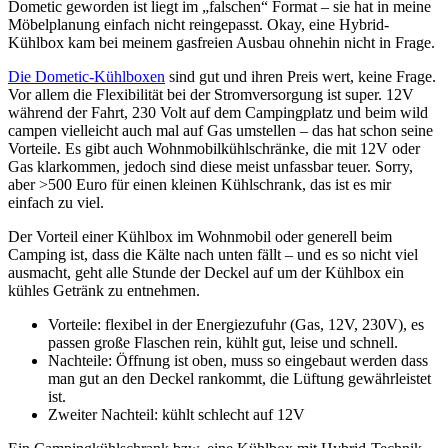
Dometic geworden ist liegt im „falschen“ Format – sie hat in meine
Möbelplanung einfach nicht reingepasst. Okay, eine Hybrid-
Kühlbox kam bei meinem gasfreien Ausbau ohnehin nicht in Frage.
Die Dometic-Kühlboxen
sind gut und ihren Preis wert, keine Frage.
Vor allem die Flexibilität bei der Stromversorgung ist super. 12V
während der Fahrt, 230 Volt auf dem Campingplatz und beim wild
campen vielleicht auch mal auf Gas umstellen – das hat schon seine
Vorteile. Es gibt auch Wohnmobilkühlschränke, die mit 12V oder
Gas klarkommen, jedoch sind diese meist unfassbar teuer. Sorry,
aber >500 Euro für einen kleinen Kühlschrank, das ist es mir
einfach zu viel.
Der Vorteil einer Kühlbox im Wohnmobil oder generell beim
Camping ist, dass die Kälte nach unten fällt – und es so nicht viel
ausmacht, geht alle Stunde der Deckel auf um der Kühlbox ein
kühles Getränk zu entnehmen.
Vorteile: flexibel in der Energiezufuhr (Gas, 12V, 230V), es
passen große Flaschen rein, kühlt gut, leise und schnell.
Nachteile: Öffnung ist oben, muss so eingebaut werden dass
man gut an den Deckel rankommt, die Lüftung gewährleistet
ist.
Zweiter Nachteil: kühlt schlecht auf 12V