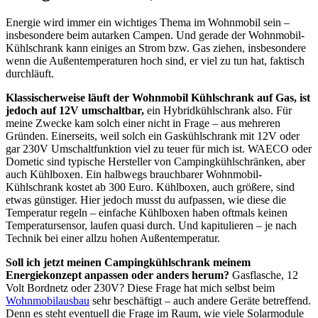
Energie wird immer ein wichtiges Thema im Wohnmobil sein –
insbesondere beim autarken Campen. Und gerade der Wohnmobil-
Kühlschrank kann einiges an Strom bzw. Gas ziehen, insbesondere
wenn die Außentemperaturen hoch sind, er viel zu tun hat, faktisch
durchläuft.
Klassischerweise läuft der Wohnmobil Kühlschrank auf Gas, ist
jedoch auf 12V umschaltbar,
ein Hybridkühlschrank also. Für
meine Zwecke kam solch einer nicht in Frage – aus mehreren
Gründen. Einerseits, weil solch ein Gaskühlschrank mit 12V oder
gar 230V Umschaltfunktion viel zu teuer für mich ist. WAECO oder
Dometic sind typische Hersteller von Campingkühlschränken, aber
auch Kühlboxen. Ein halbwegs brauchbarer Wohnmobil-
Kühlschrank kostet ab 300 Euro. Kühlboxen, auch größere, sind
etwas günstiger. Hier jedoch musst du aufpassen, wie diese die
Temperatur regeln – einfache Kühlboxen haben oftmals keinen
Temperatursensor, laufen quasi durch. Und kapitulieren – je nach
Technik bei einer allzu hohen Außentemperatur.
Soll ich jetzt meinen Campingkühlschrank meinem
Energiekonzept anpassen oder anders herum?
Gasflasche, 12
Volt Bordnetz oder 230V? Diese Frage hat mich selbst beim
Wohnmobilausbau
sehr beschäftigt – auch andere Geräte betreffend.
Denn es steht eventuell die Frage im Raum, wie viele Solarmodule