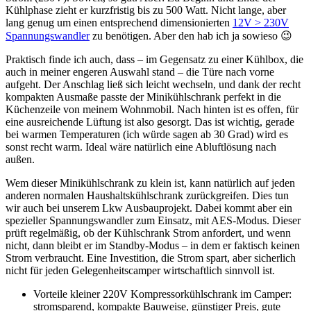
Kühlphase zieht er kurzfristig bis zu 500 Watt. Nicht lange, aber
lang genug um einen entsprechend dimensionierten
12V > 230V
Spannungswandler
zu benötigen. Aber den hab ich ja sowieso 😉
Praktisch finde ich auch, dass – im Gegensatz zu einer Kühlbox, die
auch in meiner engeren Auswahl stand – die Türe nach vorne
aufgeht. Der Anschlag ließ sich leicht wechseln, und dank der recht
kompakten Ausmaße passte der Minikühlschrank perfekt in die
Küchenzeile von meinem Wohnmobil. Nach hinten ist es offen, für
eine ausreichende Lüftung ist also gesorgt. Das ist wichtig, gerade
bei warmen Temperaturen (ich würde sagen ab 30 Grad) wird es
sonst recht warm. Ideal wäre natürlich eine Abluftlösung nach
außen.
Wem dieser Minikühlschrank zu klein ist, kann natürlich auf jeden
anderen normalen Haushaltskühlschrank zurückgreifen. Dies tun
wir auch bei unserem Lkw Ausbauprojekt. Dabei kommt aber ein
spezieller Spannungswandler zum Einsatz, mit AES-Modus. Dieser
prüft regelmäßig, ob der Kühlschrank Strom anfordert, und wenn
nicht, dann bleibt er im Standby-Modus – in dem er faktisch keinen
Strom verbraucht. Eine Investition, die Strom spart, aber sicherlich
nicht für jeden Gelegenheitscamper wirtschaftlich sinnvoll ist.
Vorteile kleiner 220V Kompressorkühlschrank im Camper:
stromsparend, kompakte Bauweise, günstiger Preis, gute