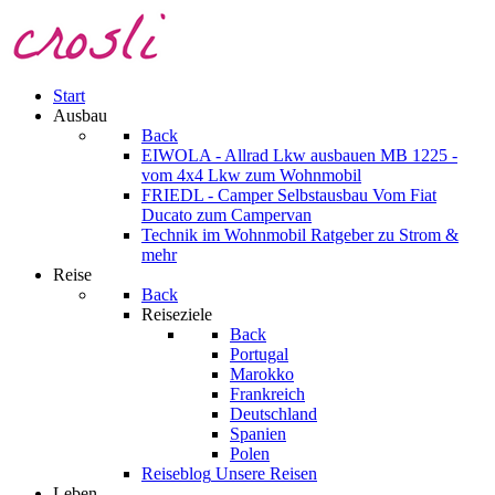
Start
Ausbau
Back
EIWOLA - Allrad Lkw ausbauen
MB 1225 -
vom 4x4 Lkw zum Wohnmobil
FRIEDL - Camper Selbstausbau
Vom Fiat
Ducato zum Campervan
Technik im Wohnmobil
Ratgeber zu Strom &
mehr
Reise
Back
Reiseziele
Back
Portugal
Marokko
Frankreich
Deutschland
Spanien
Polen
Reiseblog
Unsere Reisen
Leben