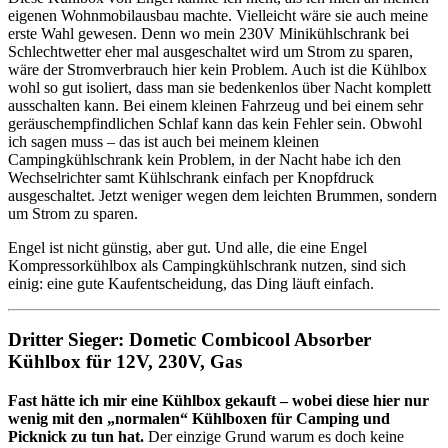
eigenen Wohnmobilausbau machte. Vielleicht wäre sie auch meine
erste Wahl gewesen. Denn wo mein 230V Minikühlschrank bei
Schlechtwetter eher mal ausgeschaltet wird um Strom zu sparen,
wäre der Stromverbrauch hier kein Problem. Auch ist die Kühlbox
wohl so gut isoliert, dass man sie bedenkenlos über Nacht komplett
ausschalten kann. Bei einem kleinen Fahrzeug und bei einem sehr
geräuschempfindlichen Schlaf kann das kein Fehler sein. Obwohl
ich sagen muss – das ist auch bei meinem kleinen
Campingkühlschrank kein Problem, in der Nacht habe ich den
Wechselrichter samt Kühlschrank einfach per Knopfdruck
ausgeschaltet. Jetzt weniger wegen dem leichten Brummen, sondern
um Strom zu sparen.
Engel ist nicht günstig, aber gut. Und alle, die eine Engel
Kompressorkühlbox als Campingkühlschrank nutzen, sind sich
einig: eine gute Kaufentscheidung, das Ding läuft einfach.
Dritter Sieger: Dometic Combicool Absorber
Kühlbox für 12V, 230V, Gas
Fast hätte ich mir eine Kühlbox gekauft – wobei diese hier nur
wenig mit den „normalen“ Kühlboxen für Camping und
Picknick zu tun hat.
Der einzige Grund warum es doch keine