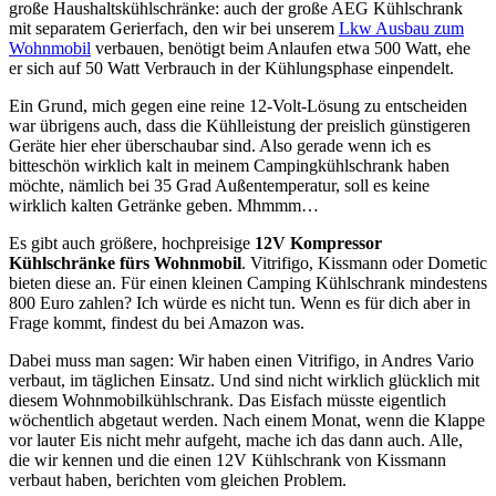
große Haushaltskühlschränke: auch der große AEG Kühlschrank
mit separatem Gerierfach, den wir bei unserem
Lkw Ausbau zum
Wohnmobil
verbauen, benötigt beim Anlaufen etwa 500 Watt, ehe
er sich auf 50 Watt Verbrauch in der Kühlungsphase einpendelt.
Ein Grund, mich gegen eine reine 12-Volt-Lösung zu entscheiden
war übrigens auch, dass die Kühlleistung der preislich günstigeren
Geräte hier eher überschaubar sind. Also gerade wenn ich es
bitteschön wirklich kalt in meinem Campingkühlschrank haben
möchte, nämlich bei 35 Grad Außentemperatur, soll es keine
wirklich kalten Getränke geben. Mhmmm…
Es gibt auch größere, hochpreisige
12V Kompressor
Kühlschränke fürs Wohnmobil
. Vitrifigo, Kissmann oder Dometic
bieten diese an. Für einen kleinen Camping Kühlschrank mindestens
800 Euro zahlen? Ich würde es nicht tun. Wenn es für dich aber in
Frage kommt, findest du bei Amazon was.
Dabei muss man sagen: Wir haben einen Vitrifigo, in Andres Vario
verbaut, im täglichen Einsatz. Und sind nicht wirklich glücklich mit
diesem Wohnmobilkühlschrank. Das Eisfach müsste eigentlich
wöchentlich abgetaut werden. Nach einem Monat, wenn die Klappe
vor lauter Eis nicht mehr aufgeht, mache ich das dann auch. Alle,
die wir kennen und die einen 12V Kühlschrank von Kissmann
verbaut haben, berichten vom gleichen Problem.