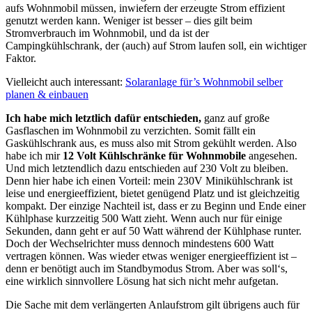
aufs Wohnmobil müssen, inwiefern der erzeugte Strom effizient
genutzt werden kann. Weniger ist besser – dies gilt beim
Stromverbrauch im Wohnmobil, und da ist der
Campingkühlschrank, der (auch) auf Strom laufen soll, ein wichtiger
Faktor.
Vielleicht auch interessant:
Solaranlage für’s Wohnmobil selber
planen & einbauen
Ich habe mich letztlich dafür entschieden,
ganz auf große
Gasflaschen im Wohnmobil zu verzichten. Somit fällt ein
Gaskühlschrank aus, es muss also mit Strom gekühlt werden. Also
habe ich mir
12 Volt Kühlschränke für Wohnmobile
angesehen.
Und mich letztendlich dazu entschieden auf 230 Volt zu bleiben.
Denn hier habe ich einen Vorteil: mein 230V Minikühlschrank ist
leise und energieeffizient, bietet genügend Platz und ist gleichzeitig
kompakt. Der einzige Nachteil ist, dass er zu Beginn und Ende einer
Kühlphase kurzzeitig 500 Watt zieht. Wenn auch nur für einige
Sekunden, dann geht er auf 50 Watt während der Kühlphase runter.
Doch der Wechselrichter muss dennoch mindestens 600 Watt
vertragen können. Was wieder etwas weniger energieeffizient ist –
denn er benötigt auch im Standbymodus Strom. Aber was soll‘s,
eine wirklich sinnvollere Lösung hat sich nicht mehr aufgetan.
Die Sache mit dem verlängerten Anlaufstrom gilt übrigens auch für