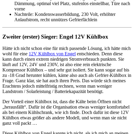
Dämmung, optimal viel Platz, stufenlos einstellbar, Türe nach
vorne
Nachteile: Kondenswasserbildung, 230 Volt, erhöhter
Anlaufstrom, recht unnützes Gefrierfächlein
Zweiter (erster) Sieger: Engel 12V Kühlbox
Hätte ich nicht schon eine für mich passende Lösung, ich hätte mich
wohl für eine
12V Kühlbox von Engel
entschieden. Denn diese
kann durch einen extrem niedrigen Stromverbrauch punkten. Sie
läuft auf 12V, 24V und 230V, ist also eine rein elektrische
Kompressor Kühlbox – und sehr gut isoliert. Sie kann sogar auf bis
zu -18 Grad herunter kühlen, käme also auch als Gefrier-Kühlbox in
Frage. Ganz klar, sie hat auch ihren Preis. Das würde sich meines
Erachtens jedoch mittelfristig rechnen, wenn man weniger
Landstrom / Solarleistung / Batteriekapazität benötigt.
Der Vorteil einer Kühlbox ist, dass die Kälte beim Öffnen nicht
„herausfällt“. Dafür ist die Organisation etwas weniger komfortabel
als bei einem Kühlschrank, wie ich finde. Doch dafür ist diese 12V
Kühlbox etwas größer als andere Modell, und wenn man sie nicht
ganz voll packt …
Diese Kühlbox von Engel kannte ich nicht, als ich mich an meinen