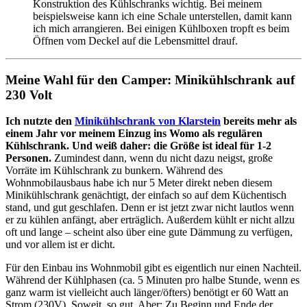
Konstruktion des Kühlschranks wichtig. Bei meinem
beispielsweise kann ich eine Schale unterstellen, damit kann
ich mich arrangieren. Bei einigen Kühlboxen tropft es beim
Öffnen vom Deckel auf die Lebensmittel drauf.
Meine Wahl für den Camper: Minikühlschrank auf
230 Volt
Ich nutzte den
Minikühlschrank von Klarstein
bereits mehr als
einem Jahr vor meinem Einzug ins Womo als regulären
Kühlschrank. Und weiß daher: die Größe ist ideal für 1-2
Personen.
Zumindest dann, wenn du nicht dazu neigst, große
Vorräte im Kühlschrank zu bunkern. Während des
Wohnmobilausbaus habe ich nur 5 Meter direkt neben diesem
Minikühlschrank genächtigt, der einfach so auf dem Küchentisch
stand, und gut geschlafen. Denn er ist jetzt zwar nicht lautlos wenn
er zu kühlen anfängt, aber erträglich. Außerdem kühlt er nicht allzu
oft und lange – scheint also über eine gute Dämmung zu verfügen,
und vor allem ist er dicht.
Für den Einbau ins Wohnmobil gibt es eigentlich nur einen Nachteil.
Während der Kühlphasen (ca. 5 Minuten pro halbe Stunde, wenn es
ganz warm ist vielleicht auch länger/öfters) benötigt er 60 Watt an
Strom (230V). Soweit, so gut. Aber: Zu Beginn und Ende der