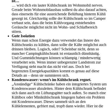
ist…
… wird dich ein lauter Kühlschrank im Wohnmobil nerven.
Gerade beim Wohnmobilausbau solltest du also darauf achten,
dass einerseits für eine ausreichende Belüftung hinterm Kühli
gesorgt ist. Gleichzeitig sollte der Kühlschrank so im Camper
verbaut sein, dass die beim Kühlvorgang entstehenden
Geräusche möglichst nicht im Wohn- und Schlafbereich
stören.
Gute Isolation
Wenn man schon Energie dazu verwendet das Innere des
Kühlschranks zu kühlen, dann sollte die Kälte möglichst auch
drinnen bleiben. Logisch, oder? Scheinbar nicht, denn so
mancher Campingkühlschrank ist erstaunlich dünnhäutig.
Und Gummidichtungen können schlampig / minderwertig
verarbeitet sein. Wenn immer unbegrenzter Landstrom zur
Verfügung steht macht das nicht viel aus. Doch bei
begrenzten Energiekapazitäten kommt es genau auf diese
Details an – denn sie summieren sich.
Kondenswasser: wenn’s im Kühlschrank regnet.
„Anständige“ Kühlschränke haben ein integriertes System um
Kondenswasser abzuleiten. Hinter dem Kühlschrank befindet
sich dann auch ein Lüftungsgitter nach außen. So manch eine
Kühlbox oder Minikühlschrank hingegen haben ein Problem
mit Kondenswasser. Dieses sammelt sich an den
Kühlelementen, gefriert mal, tropft dann wieder. Hier ist die