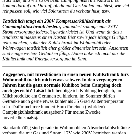
Nachteile, und wie so oft beim Camping heißt die Antwort: es
kommt darauf an. Darauf, ob du mit Gas kühlen möchtest, wie viel
reinpassen soll, wie viel Solarstrom du verbaut hast, usw.
Tatsächlich taugt ein 230V Kompressorkühlschrank als
Campingkühlschrank bestens,
zumindest solange eine 230V
Stromversorgung jederzeit gewährleistet ist. Und wenn du dazu
tendierst mindestens einen Kasten Bier sowie jede Menge Grillgut
reinzupacken, sollte der Kühlschrank im Wohnmobil oder
Wohnwagen tatsächlich eher größer dimensioniert sein. Ansonsten
sind einige weitere Gedanken fällig. Dabei habe ich nicht nur die
Kühltechnik und Energieversorgung im Sinn.
Zugegeben, mit Investitionen in einen neuen Kühlschrank fürs
Wohnmobil tue ich mich etwas schwer. In den vergangenen
Jahren hat die ganz normale Kühlbox beim Camping doch
auch gereicht?
Tatsächlich benötige ich Kühlung lediglich, um
Milchprodukte am Gerinnen zu hindern, im Sommer dürfen
Getränke auch gerne etwas kühler als 35 Grad Außentemperatur
sein. Dafür mehrere hundert Euro für einen (hybriden)
Campingkühlschrank ausgeben? Für meine Zwecke
unverhältnismäßig.
Standardmäßig sind gerade in Wohnmobilen Absorberkühlschränke
verbaut, die mit Gas und Strom, 12V wie 230V betrieben werden