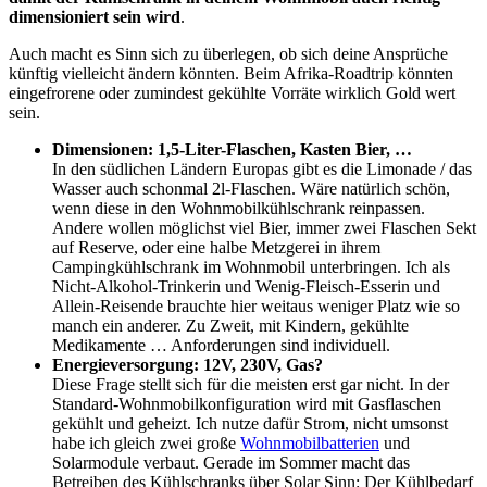
dimensioniert sein wird
.
Auch macht es Sinn sich zu überlegen, ob sich deine Ansprüche
künftig vielleicht ändern könnten. Beim Afrika-Roadtrip könnten
eingefrorene oder zumindest gekühlte Vorräte wirklich Gold wert
sein.
Dimensionen: 1,5-Liter-Flaschen, Kasten Bier, …
In den südlichen Ländern Europas gibt es die Limonade / das
Wasser auch schonmal 2l-Flaschen. Wäre natürlich schön,
wenn diese in den Wohnmobilkühlschrank reinpassen.
Andere wollen möglichst viel Bier, immer zwei Flaschen Sekt
auf Reserve, oder eine halbe Metzgerei in ihrem
Campingkühlschrank im Wohnmobil unterbringen. Ich als
Nicht-Alkohol-Trinkerin und Wenig-Fleisch-Esserin und
Allein-Reisende brauchte hier weitaus weniger Platz wie so
manch ein anderer. Zu Zweit, mit Kindern, gekühlte
Medikamente … Anforderungen sind individuell.
Energieversorgung: 12V, 230V, Gas?
Diese Frage stellt sich für die meisten erst gar nicht. In der
Standard-Wohnmobilkonfiguration wird mit Gasflaschen
gekühlt und geheizt. Ich nutze dafür Strom, nicht umsonst
habe ich gleich zwei große
Wohnmobilbatterien
und
Solarmodule verbaut. Gerade im Sommer macht das
Betreiben des Kühlschranks über Solar Sinn: Der Kühlbedarf