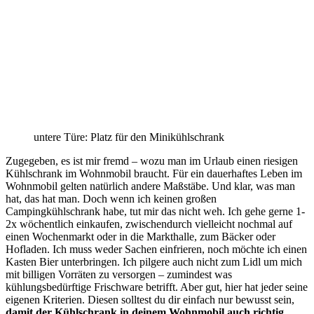
untere Türe: Platz für den Minikühlschrank
Zugegeben, es ist mir fremd – wozu man im Urlaub einen riesigen
Kühlschrank im Wohnmobil braucht. Für ein dauerhaftes Leben im
Wohnmobil gelten natürlich andere Maßstäbe. Und klar, was man
hat, das hat man. Doch wenn ich keinen großen
Campingkühlschrank habe, tut mir das nicht weh. Ich gehe gerne 1-
2x wöchentlich einkaufen, zwischendurch vielleicht nochmal auf
einen Wochenmarkt oder in die Markthalle, zum Bäcker oder
Hofladen. Ich muss weder Sachen einfrieren, noch möchte ich einen
Kasten Bier unterbringen. Ich pilgere auch nicht zum Lidl um mich
mit billigen Vorräten zu versorgen – zumindest was
kühlungsbedürftige Frischware betrifft. Aber gut, hier hat jeder seine
eigenen Kriterien. Diesen solltest du dir einfach nur bewusst sein,
damit der Kühlschrank in deinem Wohnmobil auch richtig