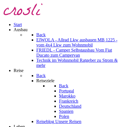
Start
Ausbau
Back
EIWOLA - Allrad Lkw ausbauen
MB 1225 -
vom 4x4 Lkw zum Wohnmobil
FRIEDL - Camper Selbstausbau
Vom Fiat
Ducato zum Campervan
Technik im Wohnmobil
Ratgeber zu Strom &
mehr
Reise
Back
Reiseziele
Back
Portugal
Marokko
Frankreich
Deutschland
Spanien
Polen
Reiseblog
Unsere Reisen
Leben