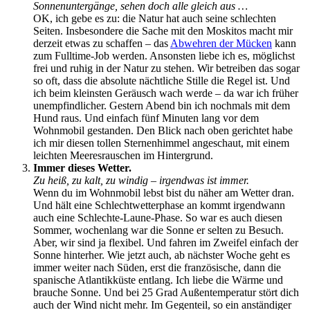
Sonnenuntergänge, sehen doch alle gleich aus …
OK, ich gebe es zu: die Natur hat auch seine schlechten
Seiten. Insbesondere die Sache mit den Moskitos macht mir
derzeit etwas zu schaffen – das
Abwehren der Mücken
kann
zum Fulltime-Job werden. Ansonsten liebe ich es, möglichst
frei und ruhig in der Natur zu stehen. Wir betreiben das sogar
so oft, dass die absolute nächtliche Stille die Regel ist. Und
ich beim kleinsten Geräusch wach werde – da war ich früher
unempfindlicher. Gestern Abend bin ich nochmals mit dem
Hund raus. Und einfach fünf Minuten lang vor dem
Wohnmobil gestanden. Den Blick nach oben gerichtet habe
ich mir diesen tollen Sternenhimmel angeschaut, mit einem
leichten Meeresrauschen im Hintergrund.
Immer dieses Wetter.
Zu heiß, zu kalt, zu windig – irgendwas ist immer.
Wenn du im Wohnmobil lebst bist du näher am Wetter dran.
Und hält eine Schlechtwetterphase an kommt irgendwann
auch eine Schlechte-Laune-Phase. So war es auch diesen
Sommer, wochenlang war die Sonne er selten zu Besuch.
Aber, wir sind ja flexibel. Und fahren im Zweifel einfach der
Sonne hinterher. Wie jetzt auch, ab nächster Woche geht es
immer weiter nach Süden, erst die französische, dann die
spanische Atlantikküste entlang. Ich liebe die Wärme und
brauche Sonne. Und bei 25 Grad Außentemperatur stört dich
auch der Wind nicht mehr. Im Gegenteil, so ein anständiger