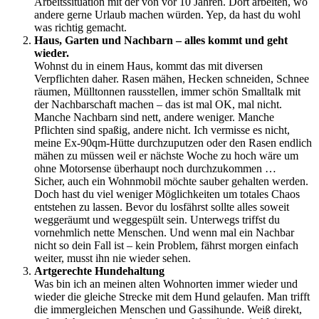
Arbeitssituation mit der von vor 10 Jahren. Dort arbeiten, wo
andere gerne Urlaub machen würden. Yep, da hast du wohl
was richtig gemacht.
Haus, Garten und Nachbarn – alles kommt und geht
wieder.
Wohnst du in einem Haus, kommt das mit diversen
Verpflichten daher. Rasen mähen, Hecken schneiden, Schnee
räumen, Mülltonnen rausstellen, immer schön Smalltalk mit
der Nachbarschaft machen – das ist mal OK, mal nicht.
Manche Nachbarn sind nett, andere weniger. Manche
Pflichten sind spaßig, andere nicht. Ich vermisse es nicht,
meine Ex-90qm-Hütte durchzuputzen oder den Rasen endlich
mähen zu müssen weil er nächste Woche zu hoch wäre um
ohne Motorsense überhaupt noch durchzukommen …
Sicher, auch ein Wohnmobil möchte sauber gehalten werden.
Doch hast du viel weniger Möglichkeiten um totales Chaos
entstehen zu lassen. Bevor du losfährst sollte alles soweit
weggeräumt und weggespült sein. Unterwegs triffst du
vornehmlich nette Menschen. Und wenn mal ein Nachbar
nicht so dein Fall ist – kein Problem, fährst morgen einfach
weiter, musst ihn nie wieder sehen.
Artgerechte Hundehaltung
Was bin ich an meinen alten Wohnorten immer wieder und
wieder die gleiche Strecke mit dem Hund gelaufen. Man trifft
die immergleichen Menschen und Gassihunde. Weiß direkt,