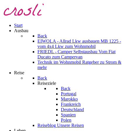
Start
Ausbau
Back
EIWOLA - Allrad Lkw ausbauen
MB 1225 -
vom 4x4 Lkw zum Wohnmobil
FRIEDL - Camper Selbstausbau
Vom Fiat
Ducato zum Campervan
Technik im Wohnmobil
Ratgeber zu Strom &
mehr
Reise
Back
Reiseziele
Back
Portugal
Marokko
Frankreich
Deutschland
Spanien
Polen
Reiseblog
Unsere Reisen
Leben