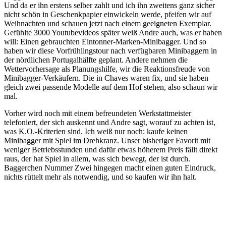
Und da er ihn erstens selber zahlt und ich ihn zweitens ganz sicher
nicht schön in Geschenkpapier einwickeln werde, pfeifen wir auf
Weihnachten und schauen jetzt nach einem geeigneten Exemplar.
Gefühlte 3000 Youtubevideos später weiß Andre auch, was er haben
will: Einen gebrauchten Eintonner-Marken-Minibagger. Und so
haben wir diese Vorfrühlingstour nach verfügbaren Minibaggern in
der nördlichen Portugalhälfte geplant. Andere nehmen die
Wettervorhersage als Planungshilfe, wir die Reaktionsfreude von
Minibagger-Verkäufern. Die in Chaves waren fix, und sie haben
gleich zwei passende Modelle auf dem Hof stehen, also schaun wir
mal.
Vorher wird noch mit einem befreundeten Werkstattmeister
telefoniert, der sich auskennt und Andre sagt, worauf zu achten ist,
was K.O.-Kriterien sind. Ich weiß nur noch: kaufe keinen
Minibagger mit Spiel im Drehkranz. Unser bisheriger Favorit mit
weniger Betriebsstunden und dafür etwas höherem Preis fällt direkt
raus, der hat Spiel in allem, was sich bewegt, der ist durch.
Baggerchen Nummer Zwei hingegen macht einen guten Eindruck,
nichts rüttelt mehr als notwendig, und so kaufen wir ihn halt.