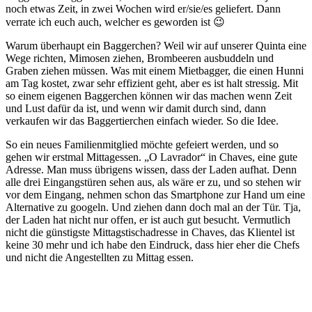
noch etwas Zeit, in zwei Wochen wird er/sie/es geliefert. Dann
verrate ich euch auch, welcher es geworden ist 😉
Warum überhaupt ein Baggerchen? Weil wir auf unserer Quinta eine
Wege richten, Mimosen ziehen, Brombeeren ausbuddeln und
Graben ziehen müssen. Was mit einem Mietbagger, die einen Hunni
am Tag kostet, zwar sehr effizient geht, aber es ist halt stressig. Mit
so einem eigenen Baggerchen können wir das machen wenn Zeit
und Lust dafür da ist, und wenn wir damit durch sind, dann
verkaufen wir das Baggertierchen einfach wieder. So die Idee.
So ein neues Familienmitglied möchte gefeiert werden, und so
gehen wir erstmal Mittagessen. „O Lavrador“ in Chaves, eine gute
Adresse. Man muss übrigens wissen, dass der Laden aufhat. Denn
alle drei Eingangstüren sehen aus, als wäre er zu, und so stehen wir
vor dem Eingang, nehmen schon das Smartphone zur Hand um eine
Alternative zu googeln. Und ziehen dann doch mal an der Tür. Tja,
der Laden hat nicht nur offen, er ist auch gut besucht. Vermutlich
nicht die günstigste Mittagstischadresse in Chaves, das Klientel ist
keine 30 mehr und ich habe den Eindruck, dass hier eher die Chefs
und nicht die Angestellten zu Mittag essen.