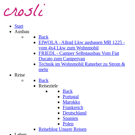
Start
Ausbau
Back
EIWOLA - Allrad Lkw ausbauen
MB 1225 -
vom 4x4 Lkw zum Wohnmobil
FRIEDL - Camper Selbstausbau
Vom Fiat
Ducato zum Campervan
Technik im Wohnmobil
Ratgeber zu Strom &
mehr
Reise
Back
Reiseziele
Back
Portugal
Marokko
Frankreich
Deutschland
Spanien
Polen
Reiseblog
Unsere Reisen
Leben