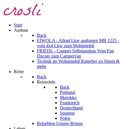
Start
Ausbau
Back
EIWOLA - Allrad Lkw ausbauen
MB 1225 -
vom 4x4 Lkw zum Wohnmobil
FRIEDL - Camper Selbstausbau
Vom Fiat
Ducato zum Campervan
Technik im Wohnmobil
Ratgeber zu Strom &
mehr
Reise
Back
Reiseziele
Back
Portugal
Marokko
Frankreich
Deutschland
Spanien
Polen
Reiseblog
Unsere Reisen
Leben