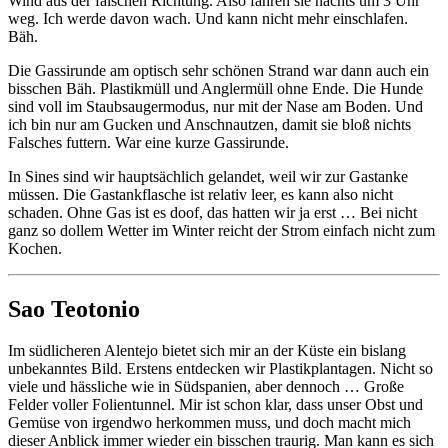
Wind aus der falschen Richtung. Also fahren sie nachts um 3 Uhr
weg. Ich werde davon wach. Und kann nicht mehr einschlafen.
Bäh.
Die Gassirunde am optisch sehr schönen Strand war dann auch ein
bisschen Bäh. Plastikmüll und Anglermüll ohne Ende. Die Hunde
sind voll im Staubsaugermodus, nur mit der Nase am Boden. Und
ich bin nur am Gucken und Anschnautzen, damit sie bloß nichts
Falsches futtern. War eine kurze Gassirunde.
In Sines sind wir hauptsächlich gelandet, weil wir zur Gastanke
müssen. Die Gastankflasche ist relativ leer, es kann also nicht
schaden. Ohne Gas ist es doof, das hatten wir ja erst … Bei nicht
ganz so dollem Wetter im Winter reicht der Strom einfach nicht zum
Kochen.
Sao Teotonio
Im südlicheren Alentejo bietet sich mir an der Küste ein bislang
unbekanntes Bild. Erstens entdecken wir Plastikplantagen. Nicht so
viele und hässliche wie in Südspanien, aber dennoch … Große
Felder voller Folientunnel. Mir ist schon klar, dass unser Obst und
Gemüse von irgendwo herkommen muss, und doch macht mich
dieser Anblick immer wieder ein bisschen traurig. Man kann es sich