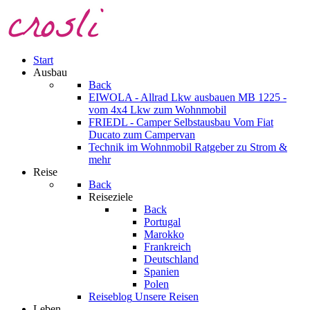
Start
Ausbau
Back
EIWOLA - Allrad Lkw ausbauen
MB 1225 -
vom 4x4 Lkw zum Wohnmobil
FRIEDL - Camper Selbstausbau
Vom Fiat
Ducato zum Campervan
Technik im Wohnmobil
Ratgeber zu Strom &
mehr
Reise
Back
Reiseziele
Back
Portugal
Marokko
Frankreich
Deutschland
Spanien
Polen
Reiseblog
Unsere Reisen
Leben