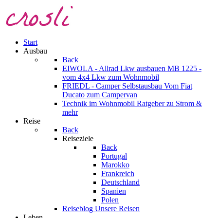
Start
Ausbau
Back
EIWOLA - Allrad Lkw ausbauen
MB 1225 -
vom 4x4 Lkw zum Wohnmobil
FRIEDL - Camper Selbstausbau
Vom Fiat
Ducato zum Campervan
Technik im Wohnmobil
Ratgeber zu Strom &
mehr
Reise
Back
Reiseziele
Back
Portugal
Marokko
Frankreich
Deutschland
Spanien
Polen
Reiseblog
Unsere Reisen
Leben