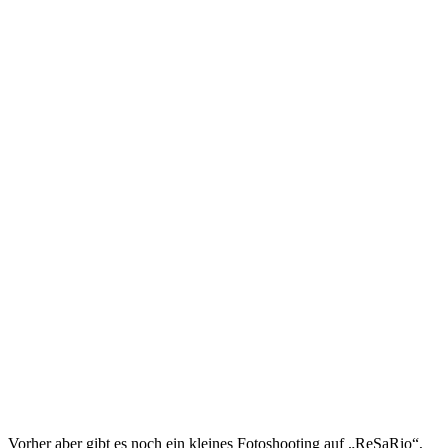
Vorher aber gibt es noch ein kleines Fotoshooting auf „ReSaRio“,