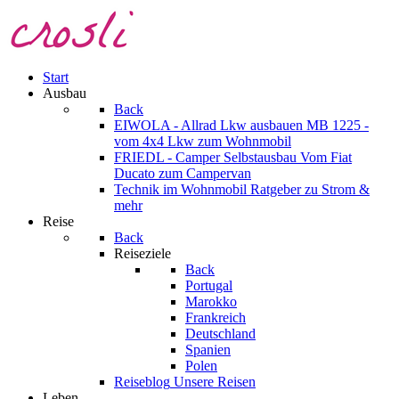
Start
Ausbau
Back
EIWOLA - Allrad Lkw ausbauen
MB 1225 -
vom 4x4 Lkw zum Wohnmobil
FRIEDL - Camper Selbstausbau
Vom Fiat
Ducato zum Campervan
Technik im Wohnmobil
Ratgeber zu Strom &
mehr
Reise
Back
Reiseziele
Back
Portugal
Marokko
Frankreich
Deutschland
Spanien
Polen
Reiseblog
Unsere Reisen
Leben