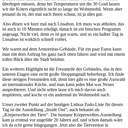
überlegen müssen, denn bei Temperaturen um die 30 Grad lassen
wir die Köters eigentlich nicht so lange im Wohnmobil. Wenn aber
jemand da ist, der mal nach ihnen schaut, ist ja alles gut.
Also düsen wir kurz mal nach Lissabon. Ich muss was abholen, das
ist auch in 10 Minuten erledigt, danach ist ein bisschen Programm
angesagt. Nicht viel, denn es ist gut warm, und so ein halber Tag in
Lissabon ist wirklich schnell vorbei.
Wir waren auf dem Armoreiras-Gebäude. Für ein paar Euros kann
man mit dem Aufzug bis ganz nach oben fahren und wird mit einem
tollen Blick über die Stadt belohnt.
Ein weiteres Highlight ist die Fressmeile des Gebäudes, das in den
unteren Etagen eine recht große Shoppingmall beherbergt. Ich finde
diese riesigen Fressmeilen toll, denn hier gibt es eine große Auswahl
an internationaler Küche, und man kann jedes Mal was Neues
ausprobieren. Und nicht selten lasse ich mich davon auch
inspirieren, und koche es ein andermal im Wohnmobil nach.
Unser zweiter Punkt auf der heutigen Lisboa-Todo-Liste für diesen
Tag ist die Ausstellung „Inside Out“, auch bekannt als
„Körperwelten der Tiere“. Die humane Körperwelten-Ausstellung
kam ja erstmal vor ungefähr 20 Jahren auf, und schon damals wäre
ich da echt gerne hingegangen. Jetzt also die Tierversion in