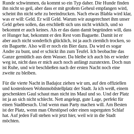
Runde schwimmen, da kommt so ein Typ daher. Die Hunde finden
ihn nicht so geil, aber dass er mit großem Geheul empfangen wird,
scheint ihn nicht sehr zu beeindrucken. Nach etwas Blabla wird klar,
was er will: Geld. Er will Geld. Warum wir ausgerechnet ihm unser
Geld geben sollen, das erschließt sich uns nicht wirklich, und so
bekommt er auch keines. Als er das dann damit begründen will, dass
er Hunger hat, bekommt er den Rest vom Baguette. Damit ist er
aber auch nicht sonderlich glücklich, ist ja auch ziemlich trocken, so
ein Baguette. Also will er noch ein Bier dazu. Da wird es sogar
Andre zu bunt, und er schickt ihn zum Teufel. Ich beobachte das
Ganze gemütlich aus dem Wasser. Da bleibe ich auch bis er wieder
weg ist, nicht dass er mich auch noch anfängt zuzutexten. Doch nun
ist Ruhe, und wir beschließen nach der ersten Nacht noch eine
zweite zu bleiben.
Für die vierte Nacht in Badajoz ziehen wir um, auf den offiziellen
und kostenlosen Wohnmobilstellplatz der Stadt. Ja ich weiß, einem
geschenkten Gaul schaut man nicht ins Maul und so. Und der Platz
ist ja an sich nicht schlecht. Nett angelegt, gute Lage, perfekt für
einen Stadtbesuch. Und wenn man Party machen will. Am Besten
ist der Platz, wenn man Ohrstöpsel oder einen superguten Schlaf
hat. Auf jeden Fall stehen wir jetzt hier, weil wir in die Stadt
möchten.