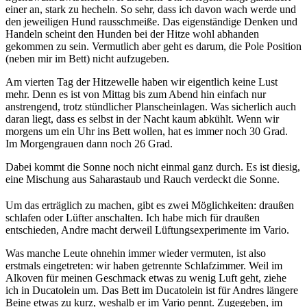
einer an, stark zu hecheln. So sehr, dass ich davon wach werde und
den jeweiligen Hund rausschmeiße. Das eigenständige Denken und
Handeln scheint den Hunden bei der Hitze wohl abhanden
gekommen zu sein. Vermutlich aber geht es darum, die Pole Position
(neben mir im Bett) nicht aufzugeben.
Am vierten Tag der Hitzewelle haben wir eigentlich keine Lust
mehr. Denn es ist von Mittag bis zum Abend hin einfach nur
anstrengend, trotz stündlicher Planscheinlagen. Was sicherlich auch
daran liegt, dass es selbst in der Nacht kaum abkühlt. Wenn wir
morgens um ein Uhr ins Bett wollen, hat es immer noch 30 Grad.
Im Morgengrauen dann noch 26 Grad.
Dabei kommt die Sonne noch nicht einmal ganz durch. Es ist diesig,
eine Mischung aus Saharastaub und Rauch verdeckt die Sonne.
Um das erträglich zu machen, gibt es zwei Möglichkeiten: draußen
schlafen oder Lüfter anschalten. Ich habe mich für draußen
entschieden, Andre macht derweil Lüftungsexperimente im Vario.
Was manche Leute ohnehin immer wieder vermuten, ist also
erstmals eingetreten: wir haben getrennte Schlafzimmer. Weil im
Alkoven für meinen Geschmack etwas zu wenig Luft geht, ziehe
ich in Ducatolein um. Das Bett im Ducatolein ist für Andres längere
Beine etwas zu kurz, weshalb er im Vario pennt. Zugegeben, im