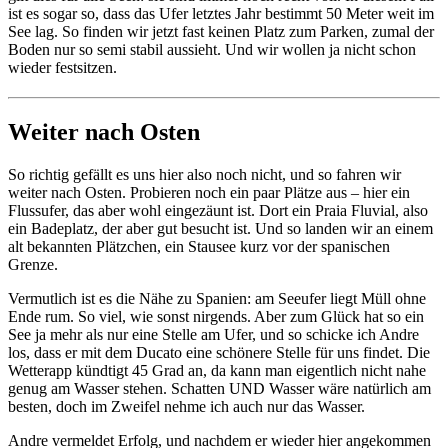
ist es sogar so, dass das Ufer letztes Jahr bestimmt 50 Meter weit im
See lag. So finden wir jetzt fast keinen Platz zum Parken, zumal der
Boden nur so semi stabil aussieht. Und wir wollen ja nicht schon
wieder festsitzen.
Weiter nach Osten
So richtig gefällt es uns hier also noch nicht, und so fahren wir
weiter nach Osten. Probieren noch ein paar Plätze aus – hier ein
Flussufer, das aber wohl eingezäunt ist. Dort ein Praia Fluvial, also
ein Badeplatz, der aber gut besucht ist. Und so landen wir an einem
alt bekannten Plätzchen, ein Stausee kurz vor der spanischen
Grenze.
Vermutlich ist es die Nähe zu Spanien: am Seeufer liegt Müll ohne
Ende rum. So viel, wie sonst nirgends. Aber zum Glück hat so ein
See ja mehr als nur eine Stelle am Ufer, und so schicke ich Andre
los, dass er mit dem Ducato eine schönere Stelle für uns findet. Die
Wetterapp kündtigt 45 Grad an, da kann man eigentlich nicht nahe
genug am Wasser stehen. Schatten UND Wasser wäre natürlich am
besten, doch im Zweifel nehme ich auch nur das Wasser.
Andre vermeldet Erfolg, und nachdem er wieder hier angekommen