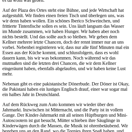
es da wohl was geben.
Auf der Plaza des Ortes steht eine Bühne, und jede Wirtschaft hat
aufgestuhlt. Wir finden einen freien Tisch und überlegen uns, was
wir denn haben wollen. Ein schönes Iberico Schweinchen, und
frittierte Tintenfische sollen es sein. Uns läuft langsam das Wasser
im Munde zusammen, wir haben Hunger. Wir haben aber noch
nichts bestellt. Und das sollte auch so bleiben. Wir geben dem
Kellner mehrere letzte Chancen, doch der rennt immer nur an uns
vorbei. Nebenbei registrieren wir, dass nur alle fünf Minuten mal ein
Essen aus der Küche kommt, und schlussfolgern, dass es wohl
dauern kann, bis wir was bekommen. Noch während wir das
mutmaßen sind die letzten drei Chancen, die wir dem Kellner
eingeräumt haben, ebenfalls abgelaufen, und wir haben keine Lust
mehr.
Nebenan gibt es eine pakistanische Dönerbude. Der Döner ist Okay,
die Pakistani haben ein lustiges Englisch drauf, einer war sogar mal
ein halbes Jahr in Deutschland.
Auf dem Rückweg zum Auto kommen wir wieder über den
Jahrmarkt. Inzwischen ist Mitternacht, und die Party ist in vollem
Gange. Der Kinder-Jahrmarkt mit all seinen Hüpfburgen und Mini-
Autoscootern ist gut besucht, Mütter schieben ihre Säuglinge in
Kinderwägen durch die Massen, die Musik ist ohrenbetäubend. Wir
begeben uns an den Rand, wo die Teenies ihren Spaß haben, und