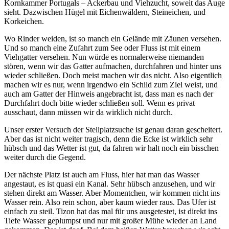
Kornkammer Portugals – Ackerbau und Viehzucht, soweit das Auge
sieht. Dazwischen Hügel mit Eichenwäldern, Steineichen, und
Korkeichen.
Wo Rinder weiden, ist so manch ein Gelände mit Zäunen versehen.
Und so manch eine Zufahrt zum See oder Fluss ist mit einem
Viehgatter versehen. Nun würde es normalerweise niemanden
stören, wenn wir das Gatter aufmachen, durchfahren und hinter uns
wieder schließen. Doch meist machen wir das nicht. Also eigentlich
machen wir es nur, wenn irgendwo ein Schild zum Ziel weist, und
auch am Gatter der Hinweis angebracht ist, dass man es nach der
Durchfahrt doch bitte wieder schließen soll. Wenn es privat
ausschaut, dann müssen wir da wirklich nicht durch.
Unser erster Versuch der Stellplatzsuche ist genau daran gescheitert.
Aber das ist nicht weiter tragisch, denn die Ecke ist wirklich sehr
hübsch und das Wetter ist gut, da fahren wir halt noch ein bisschen
weiter durch die Gegend.
Der nächste Platz ist auch am Fluss, hier hat man das Wasser
angestaut, es ist quasi ein Kanal. Sehr hübsch anzusehen, und wir
stehen direkt am Wasser. Aber Momentchen, wir kommen nicht ins
Wasser rein. Also rein schon, aber kaum wieder raus. Das Ufer ist
einfach zu steil. Tizon hat das mal für uns ausgetestet, ist direkt ins
Tiefe Wasser geplumpst und nur mit großer Mühe wieder an Land