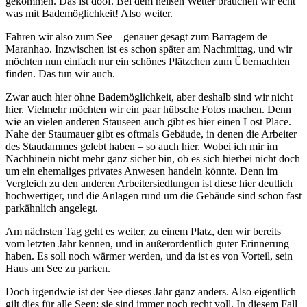
gekommen. Das ist doof. Bei dem heißen Wetter brauchen wir echt
was mit Bademöglichkeit! Also weiter.
Fahren wir also zum See – genauer gesagt zum Barragem de
Maranhao. Inzwischen ist es schon später am Nachmittag, und wir
möchten nun einfach nur ein schönes Plätzchen zum Übernachten
finden. Das tun wir auch.
Zwar auch hier ohne Bademöglichkeit, aber deshalb sind wir nicht
hier. Vielmehr möchten wir ein paar hübsche Fotos machen. Denn
wie an vielen anderen Stauseen auch gibt es hier einen Lost Place.
Nahe der Staumauer gibt es oftmals Gebäude, in denen die Arbeiter
des Staudammes gelebt haben – so auch hier. Wobei ich mir im
Nachhinein nicht mehr ganz sicher bin, ob es sich hierbei nicht doch
um ein ehemaliges privates Anwesen handeln könnte. Denn im
Vergleich zu den anderen Arbeitersiedlungen ist diese hier deutlich
hochwertiger, und die Anlagen rund um die Gebäude sind schon fast
parkähnlich angelegt.
Am nächsten Tag geht es weiter, zu einem Platz, den wir bereits
vom letzten Jahr kennen, und in außerordentlich guter Erinnerung
haben. Es soll noch wärmer werden, und da ist es von Vorteil, sein
Haus am See zu parken.
Doch irgendwie ist der See dieses Jahr ganz anders. Also eigentlich
gilt dies für alle Seen: sie sind immer noch recht voll. In diesem Fall