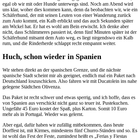
egal ob wir mit oder Hunde unterwegs sind. Noch am Abend wird
uns klar, woher dies kommen kann, denn da beobachten wir, wie ein
Schäferhund, der mit seinen Leuten von einer Wanderung zurück
zum Auto kommt, ein Kalb erblickt und das auch Sekunden später
am Wickel hat. Er hat es wohl am Bein erwischt. Ich denke aber
nicht, dass Schlimmeres passiert ist, denn fünf Minuten später ist der
Schäferhund mitsamt dem Auto weg, es liegt nirgendswo ein Kalb
rum, und die Rinderherde schlappt recht entspannt weiter.
Huch, schon wieder in Spanien
Wir stehen direkt an der spanischen Grenze, und die nächste
spanische Stadt scheint mir als geeignet, endlich mal ein Paket nach
Deutschland loszuschicken. Also fahren wir mit Ducatolein ins nahe
gelegene Städtchen Olivenza.
Das Paket ist recht schwer und etwas sperrig, und ich hoffe, dass es
von Spanien aus verschickt nicht ganz so teuer ist. Pustekuchen.
Ungefähr 45 Euro kostet der Spaß, plus Karton. Somit 10 Euro
mehr als in Portugal. Wieder was gelernt.
Aber egal, dafür haben wir zufällig mitbekommen, dass heute
Dorffest ist, mit Kirmes, mindestens fünf Churro-Ständen und so. Es
ist wohl das Fest der Feste, zumindest heißt es „Ferias y Fiestas