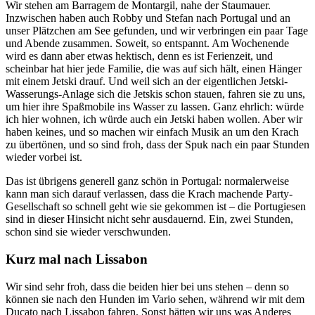
Wir stehen am Barragem de Montargil, nahe der Staumauer.
Inzwischen haben auch Robby und Stefan nach Portugal und an
unser Plätzchen am See gefunden, und wir verbringen ein paar Tage
und Abende zusammen. Soweit, so entspannt. Am Wochenende
wird es dann aber etwas hektisch, denn es ist Ferienzeit, und
scheinbar hat hier jede Familie, die was auf sich hält, einen Hänger
mit einem Jetski drauf. Und weil sich an der eigentlichen Jetski-
Wasserungs-Anlage sich die Jetskis schon stauen, fahren sie zu uns,
um hier ihre Spaßmobile ins Wasser zu lassen. Ganz ehrlich: würde
ich hier wohnen, ich würde auch ein Jetski haben wollen. Aber wir
haben keines, und so machen wir einfach Musik an um den Krach
zu übertönen, und so sind froh, dass der Spuk nach ein paar Stunden
wieder vorbei ist.
Das ist übrigens generell ganz schön in Portugal: normalerweise
kann man sich darauf verlassen, dass die Krach machende Party-
Gesellschaft so schnell geht wie sie gekommen ist – die Portugiesen
sind in dieser Hinsicht nicht sehr ausdauernd. Ein, zwei Stunden,
schon sind sie wieder verschwunden.
Kurz mal nach Lissabon
Wir sind sehr froh, dass die beiden hier bei uns stehen – denn so
können sie nach den Hunden im Vario sehen, während wir mit dem
Ducato nach Lissabon fahren. Sonst hätten wir uns was Anderes