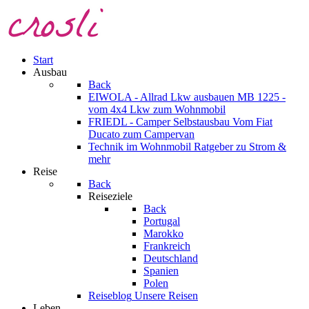
Start
Ausbau
Back
EIWOLA - Allrad Lkw ausbauen
MB 1225 -
vom 4x4 Lkw zum Wohnmobil
FRIEDL - Camper Selbstausbau
Vom Fiat
Ducato zum Campervan
Technik im Wohnmobil
Ratgeber zu Strom &
mehr
Reise
Back
Reiseziele
Back
Portugal
Marokko
Frankreich
Deutschland
Spanien
Polen
Reiseblog
Unsere Reisen
Leben