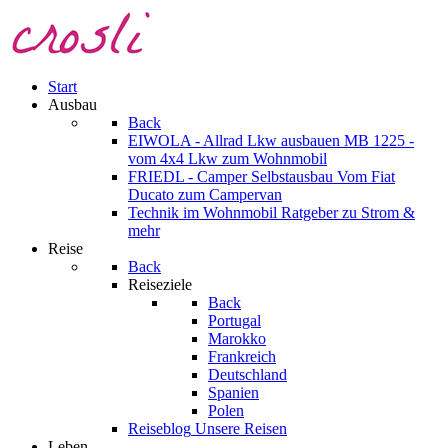
Start
Ausbau
Back
EIWOLA - Allrad Lkw ausbauen
MB 1225 -
vom 4x4 Lkw zum Wohnmobil
FRIEDL - Camper Selbstausbau
Vom Fiat
Ducato zum Campervan
Technik im Wohnmobil
Ratgeber zu Strom &
mehr
Reise
Back
Reiseziele
Back
Portugal
Marokko
Frankreich
Deutschland
Spanien
Polen
Reiseblog
Unsere Reisen
Leben